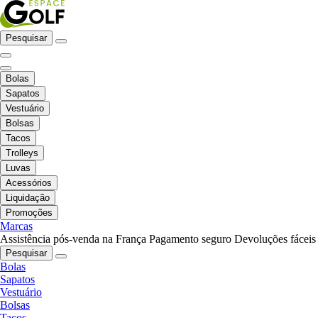
Pesquisar
Bolas
Sapatos
Vestuário
Bolsas
Tacos
Trolleys
Luvas
Acessórios
Liquidação
Promoções
Marcas
Assistência pós-venda na França
Pagamento seguro
Devoluções fáceis
Pesquisar
Bolas
Sapatos
Vestuário
Bolsas
Tacos