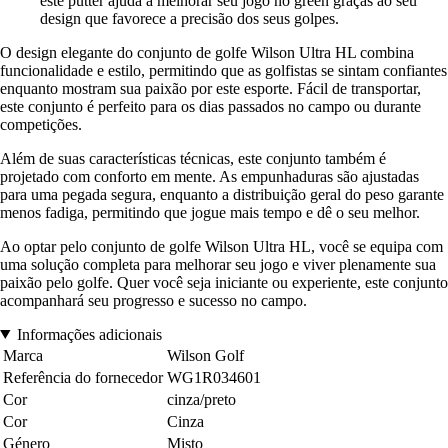
este putter ajuda a melhorar seu jogo no green graças ao seu
design que favorece a precisão dos seus golpes.
O design elegante do conjunto de golfe Wilson Ultra HL combina
funcionalidade e estilo, permitindo que as golfistas se sintam confiantes
enquanto mostram sua paixão por este esporte. Fácil de transportar,
este conjunto é perfeito para os dias passados no campo ou durante
competições.
Além de suas características técnicas, este conjunto também é
projetado com conforto em mente. As empunhaduras são ajustadas
para uma pegada segura, enquanto a distribuição geral do peso garante
menos fadiga, permitindo que jogue mais tempo e dê o seu melhor.
Ao optar pelo conjunto de golfe Wilson Ultra HL, você se equipa com
uma solução completa para melhorar seu jogo e viver plenamente sua
paixão pelo golfe. Quer você seja iniciante ou experiente, este conjunto
acompanhará seu progresso e sucesso no campo.
Informações adicionais
Marca
Wilson Golf
Referência do fornecedor
WG1R034601
Cor
cinza/preto
Cor
Cinza
Género
Misto