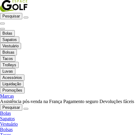
Pesquisar
Bolas
Sapatos
Vestuário
Bolsas
Tacos
Trolleys
Luvas
Acessórios
Liquidação
Promoções
Marcas
Assistência pós-venda na França
Pagamento seguro
Devoluções fáceis
Pesquisar
Bolas
Sapatos
Vestuário
Bolsas
Tacos