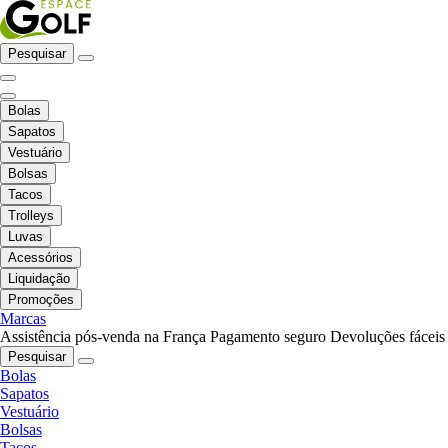
Pesquisar
Bolas
Sapatos
Vestuário
Bolsas
Tacos
Trolleys
Luvas
Acessórios
Liquidação
Promoções
Marcas
Assistência pós-venda na França
Pagamento seguro
Devoluções fáceis
Pesquisar
Bolas
Sapatos
Vestuário
Bolsas
Tacos