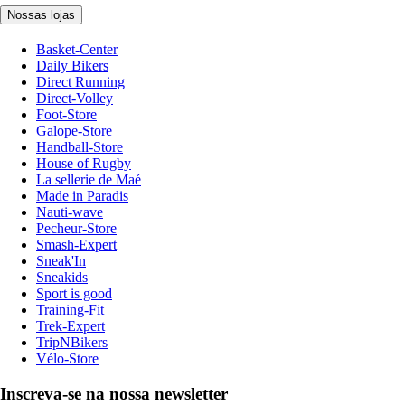
Nossas lojas
Basket-Center
Daily Bikers
Direct Running
Direct-Volley
Foot-Store
Galope-Store
Handball-Store
House of Rugby
La sellerie de Maé
Made in Paradis
Nauti-wave
Pecheur-Store
Smash-Expert
Sneak'In
Sneakids
Sport is good
Training-Fit
Trek-Expert
TripNBikers
Vélo-Store
Inscreva-se na nossa newsletter