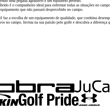
endo uma pegada agradável e um equilíbrio perfeito.
íbrido é o companheiro ideal para enfrentar todas as situações no campo
 equipamento que não passará despercebido no campo.
você faz a escolha de um equipamento de qualidade, que combina desemp
etivos no campo. Invista na sua paixão pelo golfe e descubra a diferen