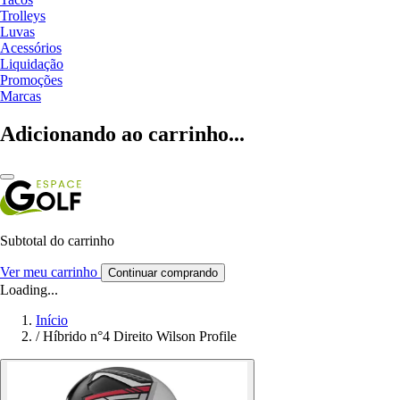
Trolleys
Luvas
Acessórios
Liquidação
Promoções
Marcas
Adicionando ao carrinho...
Subtotal do carrinho
Ver meu carrinho
Continuar comprando
Loading...
Início
/
Híbrido n°4 Direito Wilson Profile