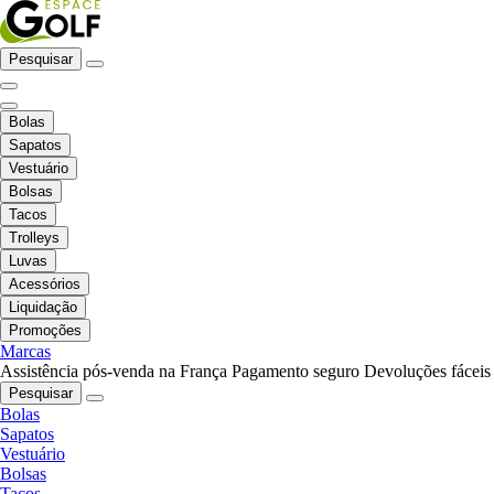
Pesquisar
Bolas
Sapatos
Vestuário
Bolsas
Tacos
Trolleys
Luvas
Acessórios
Liquidação
Promoções
Marcas
Assistência pós-venda na França
Pagamento seguro
Devoluções fáceis
Pesquisar
Bolas
Sapatos
Vestuário
Bolsas
Tacos