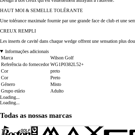
Design à dos creux qui est visuellement attrayant à l'adresse.
HAUT MOI & SEMELLE TOLÉRANTE
Une tolérance maximale fournie par une grande face de club et une seme
CREUX REMPLI
Les inserts de cavité dans chaque wedge offrent une sensation plus dou
Informações adicionais
Marca
Wilson Golf
Referência do fornecedor
WG1P0382L52+
Cor
preto
Cor
Preto
Género
Misto
Grupo etário
Adulto
Loading...
Loading...
Todas as nossas marcas