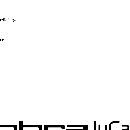
lle large.
ce.