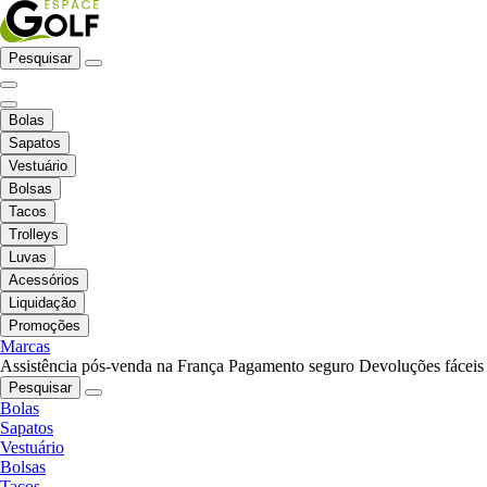
Pesquisar
Bolas
Sapatos
Vestuário
Bolsas
Tacos
Trolleys
Luvas
Acessórios
Liquidação
Promoções
Marcas
Assistência pós-venda na França
Pagamento seguro
Devoluções fáceis
Pesquisar
Bolas
Sapatos
Vestuário
Bolsas
Tacos