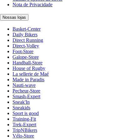
Nota de Privacidade
Nossas lojas
Basket-Center
Daily Bikers
Direct Running
Direct-Volley
Foot-Store
Galope-Store
Handball-Store
House of Rugby
La sellerie de Maé
Made in Paradis
Nauti-wave
Pecheur-Store
Smash-Expert
Sneak'In
Sneakids
Sport is good
Training-Fit
Trek-Expert
TripNBikers
Vélo-Store