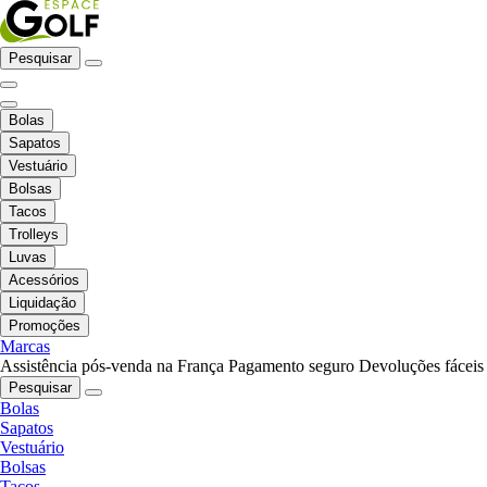
Pesquisar
Bolas
Sapatos
Vestuário
Bolsas
Tacos
Trolleys
Luvas
Acessórios
Liquidação
Promoções
Marcas
Assistência pós-venda na França
Pagamento seguro
Devoluções fáceis
Pesquisar
Bolas
Sapatos
Vestuário
Bolsas
Tacos