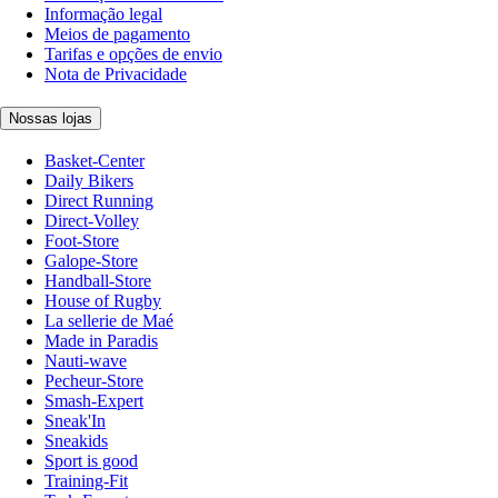
Informação legal
Meios de pagamento
Tarifas e opções de envio
Nota de Privacidade
Nossas lojas
Basket-Center
Daily Bikers
Direct Running
Direct-Volley
Foot-Store
Galope-Store
Handball-Store
House of Rugby
La sellerie de Maé
Made in Paradis
Nauti-wave
Pecheur-Store
Smash-Expert
Sneak'In
Sneakids
Sport is good
Training-Fit