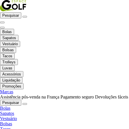
Pesquisar
Bolas
Sapatos
Vestuário
Bolsas
Tacos
Trolleys
Luvas
Acessórios
Liquidação
Promoções
Marcas
Assistência pós-venda na França
Pagamento seguro
Devoluções fáceis
Pesquisar
Bolas
Sapatos
Vestuário
Bolsas
Tacos