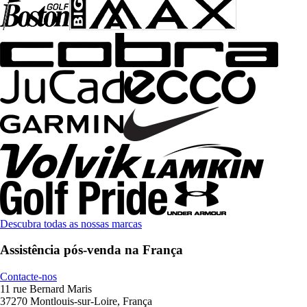
Descubra todas as nossas marcas
Assistência pós-venda na França
Contacte-nos
11 rue Bernard Maris
37270 Montlouis-sur-Loire, França