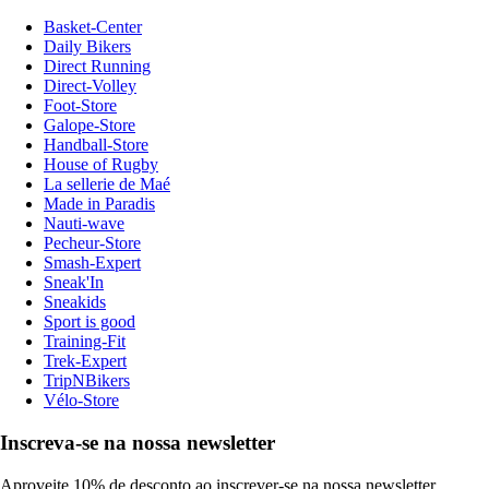
Basket-Center
Daily Bikers
Direct Running
Direct-Volley
Foot-Store
Galope-Store
Handball-Store
House of Rugby
La sellerie de Maé
Made in Paradis
Nauti-wave
Pecheur-Store
Smash-Expert
Sneak'In
Sneakids
Sport is good
Training-Fit
Trek-Expert
TripNBikers
Vélo-Store
Inscreva-se na nossa newsletter
Aproveite 10% de desconto ao inscrever-se na nossa newsletter