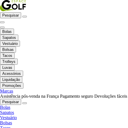
Pesquisar
Bolas
Sapatos
Vestuário
Bolsas
Tacos
Trolleys
Luvas
Acessórios
Liquidação
Promoções
Marcas
Assistência pós-venda na França
Pagamento seguro
Devoluções fáceis
Pesquisar
Bolas
Sapatos
Vestuário
Bolsas
Tacos