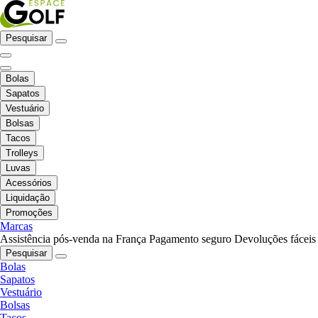
Pesquisar
Bolas
Sapatos
Vestuário
Bolsas
Tacos
Trolleys
Luvas
Acessórios
Liquidação
Promoções
Marcas
Assistência pós-venda na França
Pagamento seguro
Devoluções fáceis
Pesquisar
Bolas
Sapatos
Vestuário
Bolsas
Tacos