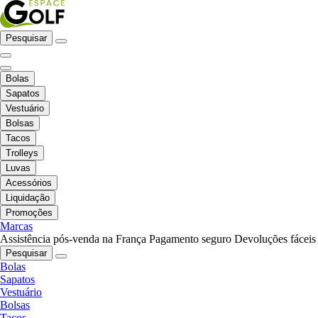
Pesquisar
Bolas
Sapatos
Vestuário
Bolsas
Tacos
Trolleys
Luvas
Acessórios
Liquidação
Promoções
Marcas
Assistência pós-venda na França
Pagamento seguro
Devoluções fáceis
Pesquisar
Bolas
Sapatos
Vestuário
Bolsas
Tacos