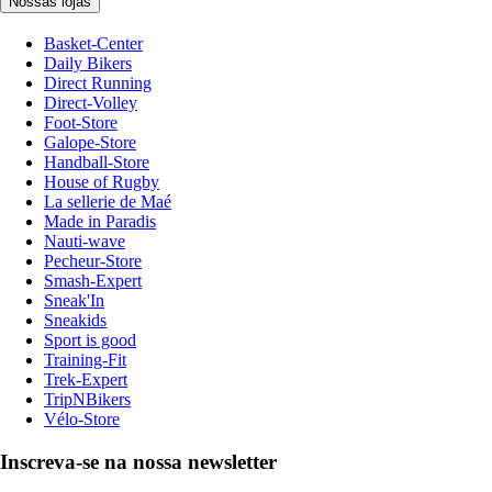
Nossas lojas
Basket-Center
Daily Bikers
Direct Running
Direct-Volley
Foot-Store
Galope-Store
Handball-Store
House of Rugby
La sellerie de Maé
Made in Paradis
Nauti-wave
Pecheur-Store
Smash-Expert
Sneak'In
Sneakids
Sport is good
Training-Fit
Trek-Expert
TripNBikers
Vélo-Store
Inscreva-se na nossa newsletter