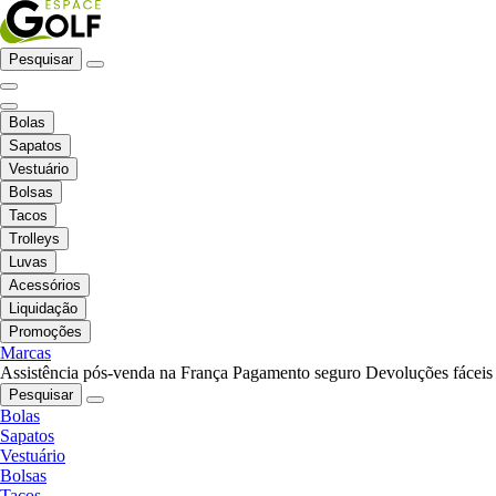
Pesquisar
Bolas
Sapatos
Vestuário
Bolsas
Tacos
Trolleys
Luvas
Acessórios
Liquidação
Promoções
Marcas
Assistência pós-venda na França
Pagamento seguro
Devoluções fáceis
Pesquisar
Bolas
Sapatos
Vestuário
Bolsas
Tacos