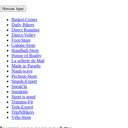
Nossas lojas
Basket-Center
Daily Bikers
Direct Running
Direct-Volley
Foot-Store
Galope-Store
Handball-Store
House of Rugby
La sellerie de Maé
Made in Paradis
Nauti-wave
Pecheur-Store
Smash-Expert
Sneak'In
Sneakids
Sport is good
Training-Fit
Trek-Expert
TripNBikers
Vélo-Store