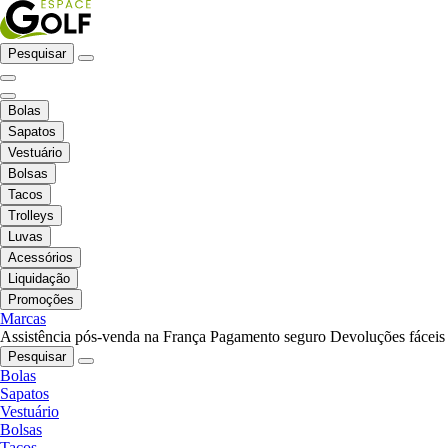
Pesquisar
Bolas
Sapatos
Vestuário
Bolsas
Tacos
Trolleys
Luvas
Acessórios
Liquidação
Promoções
Marcas
Assistência pós-venda na França
Pagamento seguro
Devoluções fáceis
Pesquisar
Bolas
Sapatos
Vestuário
Bolsas
Tacos