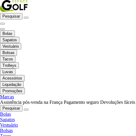
Pesquisar
Bolas
Sapatos
Vestuário
Bolsas
Tacos
Trolleys
Luvas
Acessórios
Liquidação
Promoções
Marcas
Assistência pós-venda na França
Pagamento seguro
Devoluções fáceis
Pesquisar
Bolas
Sapatos
Vestuário
Bolsas
Tacos