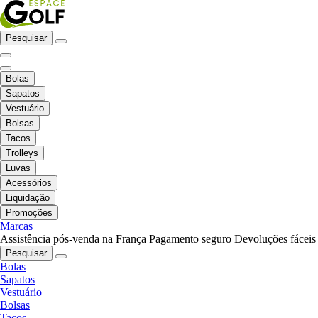
Pesquisar
Bolas
Sapatos
Vestuário
Bolsas
Tacos
Trolleys
Luvas
Acessórios
Liquidação
Promoções
Marcas
Assistência pós-venda na França
Pagamento seguro
Devoluções fáceis
Pesquisar
Bolas
Sapatos
Vestuário
Bolsas
Tacos