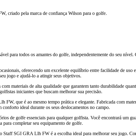
W, criado pela marca de confiança Wilson para o golfe.
vel para todos os amantes do golfe, independentemente do seu nível.
ou ocasionais, oferecendo um excelente equilíbrio entre facilidade de u
 jogo e ajudá-lo a atingir seus objetivos.
s com materiais de alta qualidade que garantem tanto durabilidade quan
golfistas iniciantes que buscam melhorar sua precisão.
h FW, que é ao mesmo tempo prática e elegante. Fabricada com materiai
m conforto ideal durante os seus deslocamentos no campo.
órios de golfe essenciais para qualquer golfista. Você encontrará um gu
la para completar seu equipamento de golfe.
 Pro Staff SGI GRA Llh FW é a escolha ideal para melhorar seu jogo. C