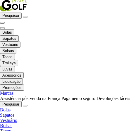
Pesquisar
Bolas
Sapatos
Vestuário
Bolsas
Tacos
Trolleys
Luvas
Acessórios
Liquidação
Promoções
Marcas
Assistência pós-venda na França
Pagamento seguro
Devoluções fáceis
Pesquisar
Bolas
Sapatos
Vestuário
Bolsas
Tacos