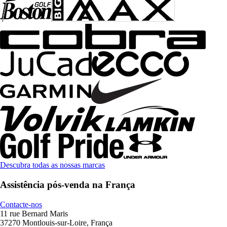
Descubra todas as nossas marcas
Assistência pós-venda na França
Contacte-nos
11 rue Bernard Maris
37270 Montlouis-sur-Loire, França