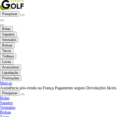
Pesquisar
Bolas
Sapatos
Vestuário
Bolsas
Tacos
Trolleys
Luvas
Acessórios
Liquidação
Promoções
Marcas
Assistência pós-venda na França
Pagamento seguro
Devoluções fáceis
Pesquisar
Bolas
Sapatos
Vestuário
Bolsas
Tacos