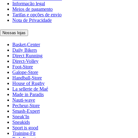
Informação legal
Meios de pagamento
Tarifas e opções de envio
Nota de Privacidade
Nossas lojas
Basket-Center
Daily Bikers
Direct Running
Direct-Volley
Foot-Store
Galope-Store
Handball-Store
House of Rugby
La sellerie de Maé
Made in Paradis
Nauti-wave
Pecheur-Store
Smash-Expert
Sneak'In
Sneakids
Sport is good
Training-Fit