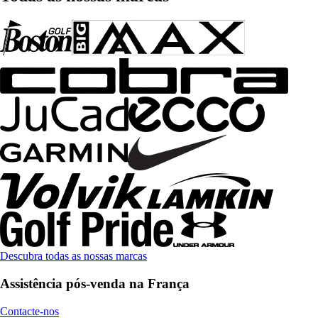
Descubra todas as nossas marcas
Assistência pós-venda na França
Contacte-nos