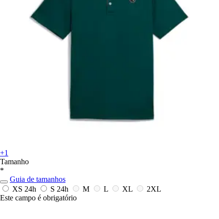
+1
Tamanho
*
Guia de tamanhos
XS
24h
S
24h
M
L
XL
2XL
Este campo é obrigatório