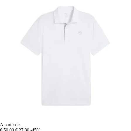
A partir de
€ 50,00
€ 27,30
-45%