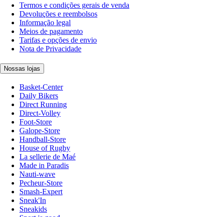
Termos e condições gerais de venda
Devoluções e reembolsos
Informação legal
Meios de pagamento
Tarifas e opções de envio
Nota de Privacidade
Nossas lojas
Basket-Center
Daily Bikers
Direct Running
Direct-Volley
Foot-Store
Galope-Store
Handball-Store
House of Rugby
La sellerie de Maé
Made in Paradis
Nauti-wave
Pecheur-Store
Smash-Expert
Sneak'In
Sneakids