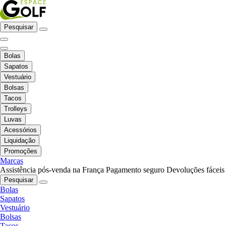
Pesquisar
Bolas
Sapatos
Vestuário
Bolsas
Tacos
Trolleys
Luvas
Acessórios
Liquidação
Promoções
Marcas
Assistência pós-venda na França
Pagamento seguro
Devoluções fáceis
Pesquisar
Bolas
Sapatos
Vestuário
Bolsas
Tacos