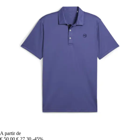
A partir de
€ 50,00
€ 27,30
-45%