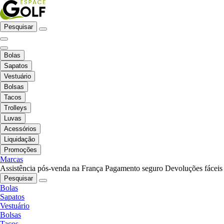
Pesquisar
Bolas
Sapatos
Vestuário
Bolsas
Tacos
Trolleys
Luvas
Acessórios
Liquidação
Promoções
Marcas
Assistência pós-venda na França
Pagamento seguro
Devoluções fáceis
Pesquisar
Bolas
Sapatos
Vestuário
Bolsas
Tacos