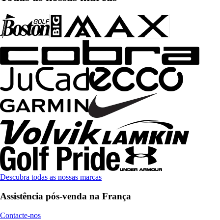
Descubra todas as nossas marcas
Assistência pós-venda na França
Contacte-nos