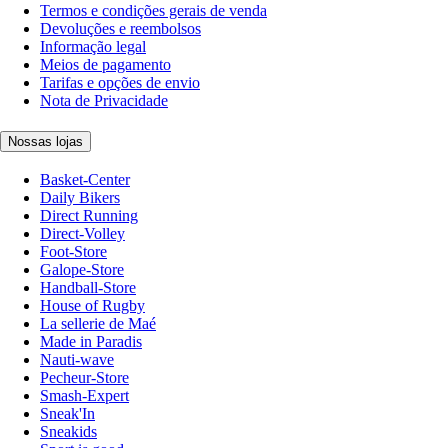
Termos e condições gerais de venda
Devoluções e reembolsos
Informação legal
Meios de pagamento
Tarifas e opções de envio
Nota de Privacidade
Nossas lojas
Basket-Center
Daily Bikers
Direct Running
Direct-Volley
Foot-Store
Galope-Store
Handball-Store
House of Rugby
La sellerie de Maé
Made in Paradis
Nauti-wave
Pecheur-Store
Smash-Expert
Sneak'In
Sneakids