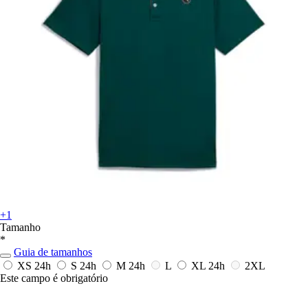
+1
Tamanho
*
Guia de tamanhos
XS
24h
S
24h
M
24h
L
XL
24h
2XL
Este campo é obrigatório