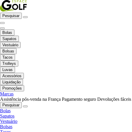
Pesquisar
Bolas
Sapatos
Vestuário
Bolsas
Tacos
Trolleys
Luvas
Acessórios
Liquidação
Promoções
Marcas
Assistência pós-venda na França
Pagamento seguro
Devoluções fáceis
Pesquisar
Bolas
Sapatos
Vestuário
Bolsas
Tacos