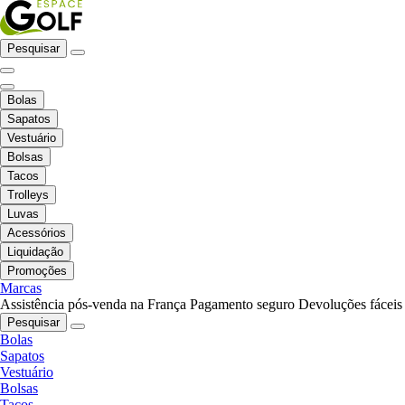
Pesquisar
Bolas
Sapatos
Vestuário
Bolsas
Tacos
Trolleys
Luvas
Acessórios
Liquidação
Promoções
Marcas
Assistência pós-venda na França
Pagamento seguro
Devoluções fáceis
Pesquisar
Bolas
Sapatos
Vestuário
Bolsas
Tacos