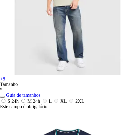
+8
Tamanho
*
Guia de tamanhos
S
24h
M
24h
L
XL
2XL
Este campo é obrigatório