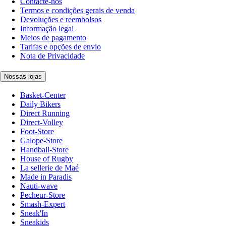
Contacte-nos
Termos e condições gerais de venda
Devoluções e reembolsos
Informação legal
Meios de pagamento
Tarifas e opções de envio
Nota de Privacidade
Nossas lojas
Basket-Center
Daily Bikers
Direct Running
Direct-Volley
Foot-Store
Galope-Store
Handball-Store
House of Rugby
La sellerie de Maé
Made in Paradis
Nauti-wave
Pecheur-Store
Smash-Expert
Sneak'In
Sneakids