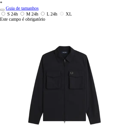
*
Guia de tamanhos
S
24h
M
24h
L
24h
XL
Este campo é obrigatório