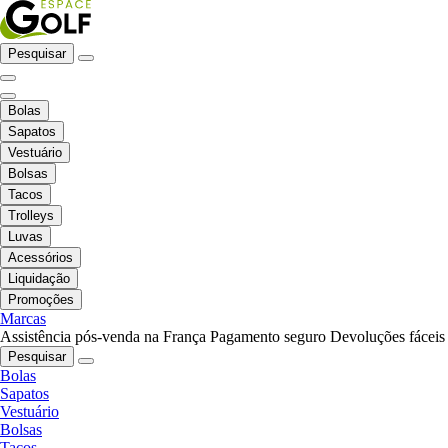
Pesquisar
Bolas
Sapatos
Vestuário
Bolsas
Tacos
Trolleys
Luvas
Acessórios
Liquidação
Promoções
Marcas
Assistência pós-venda na França
Pagamento seguro
Devoluções fáceis
Pesquisar
Bolas
Sapatos
Vestuário
Bolsas
Tacos