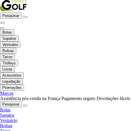
Pesquisar
Bolas
Sapatos
Vestuário
Bolsas
Tacos
Trolleys
Luvas
Acessórios
Liquidação
Promoções
Marcas
Assistência pós-venda na França
Pagamento seguro
Devoluções fáceis
Pesquisar
Bolas
Sapatos
Vestuário
Bolsas
Tacos