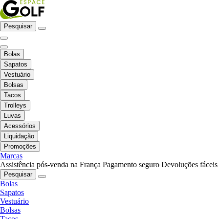
Pesquisar
Bolas
Sapatos
Vestuário
Bolsas
Tacos
Trolleys
Luvas
Acessórios
Liquidação
Promoções
Marcas
Assistência pós-venda na França
Pagamento seguro
Devoluções fáceis
Pesquisar
Bolas
Sapatos
Vestuário
Bolsas
Tacos