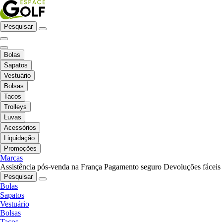
Pesquisar
Bolas
Sapatos
Vestuário
Bolsas
Tacos
Trolleys
Luvas
Acessórios
Liquidação
Promoções
Marcas
Assistência pós-venda na França
Pagamento seguro
Devoluções fáceis
Pesquisar
Bolas
Sapatos
Vestuário
Bolsas
Tacos