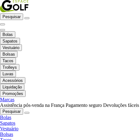
Pesquisar
Bolas
Sapatos
Vestuário
Bolsas
Tacos
Trolleys
Luvas
Acessórios
Liquidação
Promoções
Marcas
Assistência pós-venda na França
Pagamento seguro
Devoluções fáceis
Pesquisar
Bolas
Sapatos
Vestuário
Bolsas
Tacos