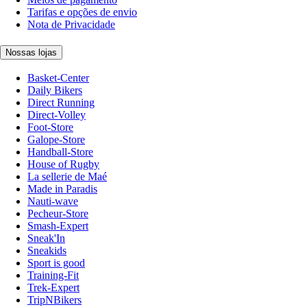
Tarifas e opções de envio
Nota de Privacidade
Nossas lojas
Basket-Center
Daily Bikers
Direct Running
Direct-Volley
Foot-Store
Galope-Store
Handball-Store
House of Rugby
La sellerie de Maé
Made in Paradis
Nauti-wave
Pecheur-Store
Smash-Expert
Sneak'In
Sneakids
Sport is good
Training-Fit
Trek-Expert
TripNBikers