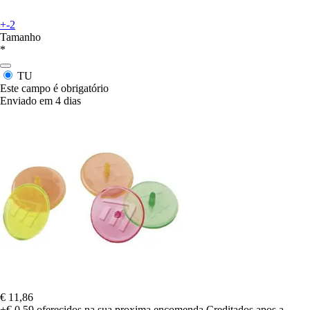
+-2
Tamanho
*
TU
Este campo é obrigatório
Enviado em 4 dias
€ 11,86
+€ 0,59
oferecidos na sua proxima encomenda
Creditados apos a