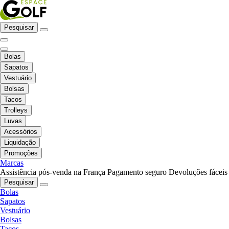
Pesquisar
Bolas
Sapatos
Vestuário
Bolsas
Tacos
Trolleys
Luvas
Acessórios
Liquidação
Promoções
Marcas
Assistência pós-venda na França
Pagamento seguro
Devoluções fáceis
Pesquisar
Bolas
Sapatos
Vestuário
Bolsas
Tacos