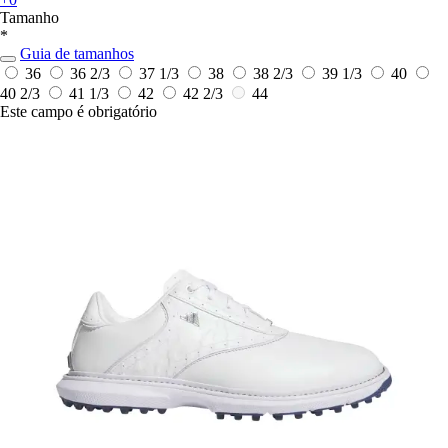
Tamanho
*
Guia de tamanhos
36
36 2/3
37 1/3
38
38 2/3
39 1/3
40
40 2/3
41 1/3
42
42 2/3
44
Este campo é obrigatório