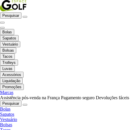
Pesquisar
Bolas
Sapatos
Vestuário
Bolsas
Tacos
Trolleys
Luvas
Acessórios
Liquidação
Promoções
Marcas
Assistência pós-venda na França
Pagamento seguro
Devoluções fáceis
Pesquisar
Bolas
Sapatos
Vestuário
Bolsas
Tacos