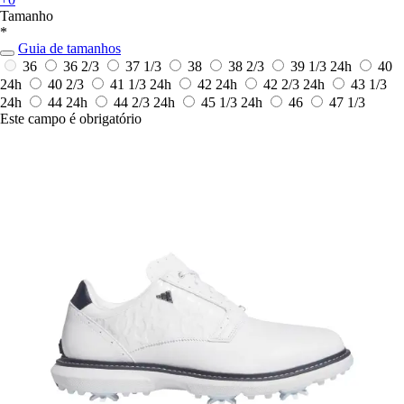
Tamanho
*
Guia de tamanhos
36
36 2/3
37 1/3
38
38 2/3
39 1/3
24h
40
24h
40 2/3
41 1/3
24h
42
24h
42 2/3
24h
43 1/3
24h
44
24h
44 2/3
24h
45 1/3
24h
46
47 1/3
Este campo é obrigatório