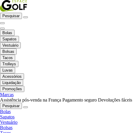
Pesquisar
Bolas
Sapatos
Vestuário
Bolsas
Tacos
Trolleys
Luvas
Acessórios
Liquidação
Promoções
Marcas
Assistência pós-venda na França
Pagamento seguro
Devoluções fáceis
Pesquisar
Bolas
Sapatos
Vestuário
Bolsas
Tacos