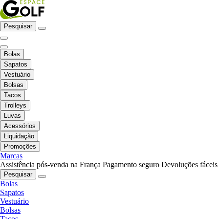
Pesquisar
Bolas
Sapatos
Vestuário
Bolsas
Tacos
Trolleys
Luvas
Acessórios
Liquidação
Promoções
Marcas
Assistência pós-venda na França
Pagamento seguro
Devoluções fáceis
Pesquisar
Bolas
Sapatos
Vestuário
Bolsas
Tacos