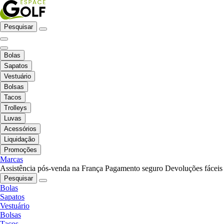
Pesquisar
Bolas
Sapatos
Vestuário
Bolsas
Tacos
Trolleys
Luvas
Acessórios
Liquidação
Promoções
Marcas
Assistência pós-venda na França
Pagamento seguro
Devoluções fáceis
Pesquisar
Bolas
Sapatos
Vestuário
Bolsas
Tacos