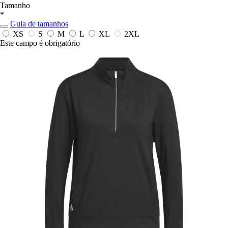
Tamanho
*
Guia de tamanhos
XS
S
M
L
XL
2XL
Este campo é obrigatório