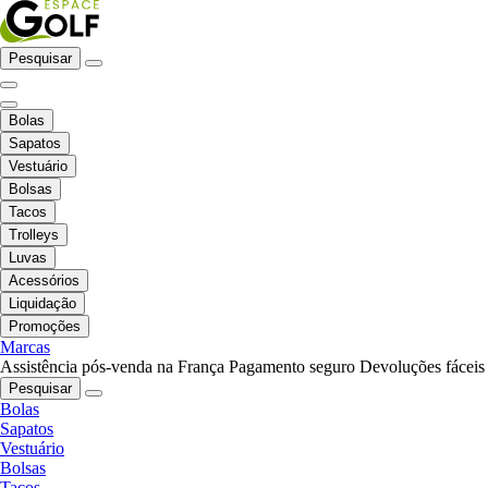
Pesquisar
Bolas
Sapatos
Vestuário
Bolsas
Tacos
Trolleys
Luvas
Acessórios
Liquidação
Promoções
Marcas
Assistência pós-venda na França
Pagamento seguro
Devoluções fáceis
Pesquisar
Bolas
Sapatos
Vestuário
Bolsas
Tacos