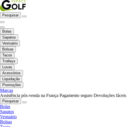
Pesquisar
Bolas
Sapatos
Vestuário
Bolsas
Tacos
Trolleys
Luvas
Acessórios
Liquidação
Promoções
Marcas
Assistência pós-venda na França
Pagamento seguro
Devoluções fáceis
Pesquisar
Bolas
Sapatos
Vestuário
Bolsas
Tacos