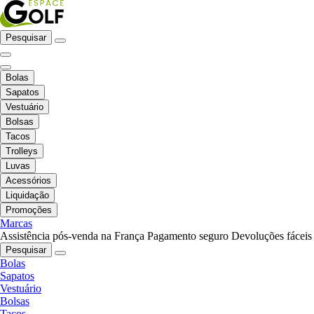
Pesquisar
Bolas
Sapatos
Vestuário
Bolsas
Tacos
Trolleys
Luvas
Acessórios
Liquidação
Promoções
Marcas
Assistência pós-venda na França
Pagamento seguro
Devoluções fáceis
Pesquisar
Bolas
Sapatos
Vestuário
Bolsas
Tacos