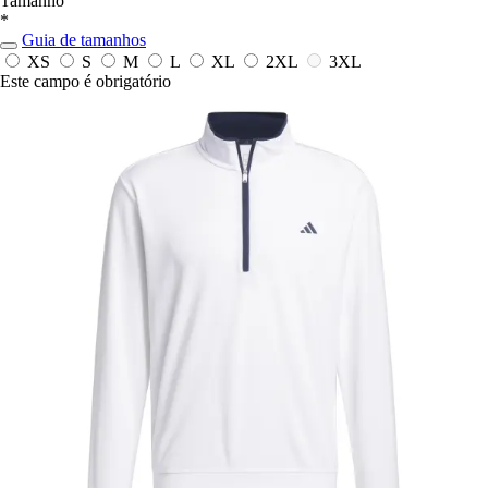
Tamanho
*
Guia de tamanhos
XS
S
M
L
XL
2XL
3XL
Este campo é obrigatório