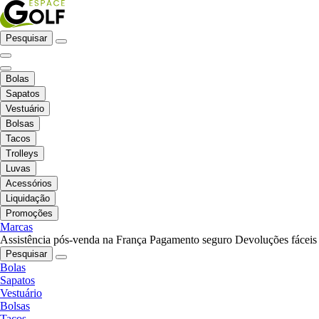
Pesquisar
Bolas
Sapatos
Vestuário
Bolsas
Tacos
Trolleys
Luvas
Acessórios
Liquidação
Promoções
Marcas
Assistência pós-venda na França
Pagamento seguro
Devoluções fáceis
Pesquisar
Bolas
Sapatos
Vestuário
Bolsas
Tacos