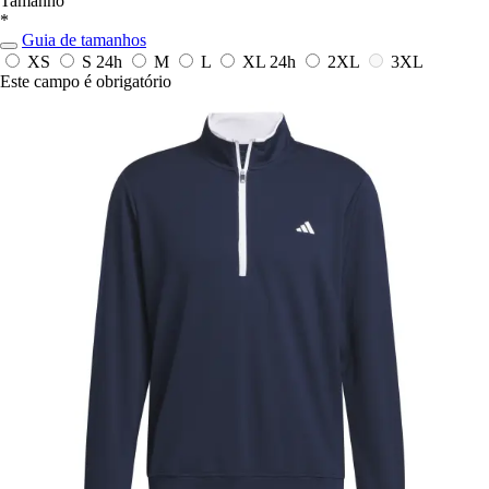
Tamanho
*
Guia de tamanhos
XS
S
24h
M
L
XL
24h
2XL
3XL
Este campo é obrigatório