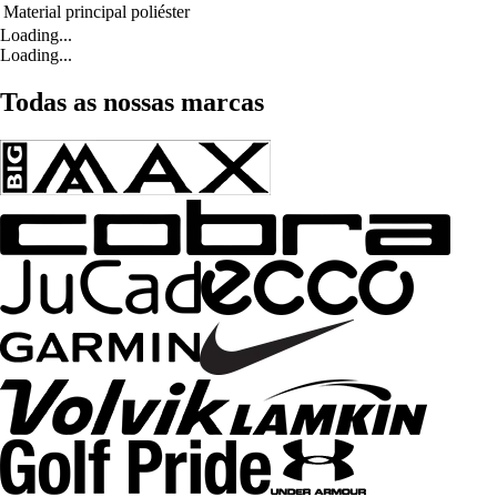
Material principal
poliéster
Loading...
Loading...
Todas as nossas marcas