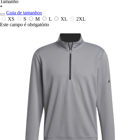
Tamanho
*
Guia de tamanhos
XS
S
M
L
XL
2XL
Este campo é obrigatório