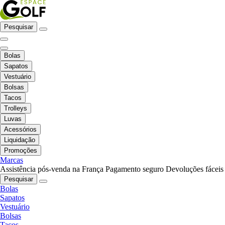
Pesquisar
Bolas
Sapatos
Vestuário
Bolsas
Tacos
Trolleys
Luvas
Acessórios
Liquidação
Promoções
Marcas
Assistência pós-venda na França
Pagamento seguro
Devoluções fáceis
Pesquisar
Bolas
Sapatos
Vestuário
Bolsas
Tacos