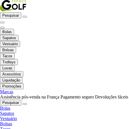
Pesquisar
Bolas
Sapatos
Vestuário
Bolsas
Tacos
Trolleys
Luvas
Acessórios
Liquidação
Promoções
Marcas
Assistência pós-venda na França
Pagamento seguro
Devoluções fáceis
Pesquisar
Bolas
Sapatos
Vestuário
Bolsas
Tacos