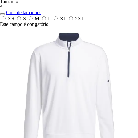
Tamanho
*
Guia de tamanhos
XS
S
M
L
XL
2XL
Este campo é obrigatório