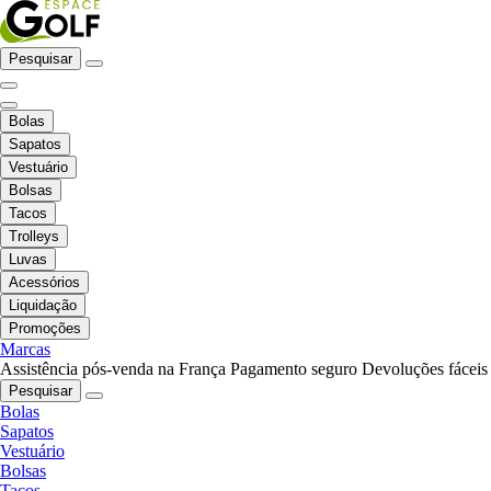
Pesquisar
Bolas
Sapatos
Vestuário
Bolsas
Tacos
Trolleys
Luvas
Acessórios
Liquidação
Promoções
Marcas
Assistência pós-venda na França
Pagamento seguro
Devoluções fáceis
Pesquisar
Bolas
Sapatos
Vestuário
Bolsas
Tacos