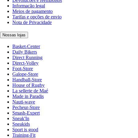
Devoluções e reembolsos
Informação legal
Meios de pagamento
Tarifas e opções de envio
Nota de Privacidade
Nossas lojas
Basket-Center
Daily Bikers
Direct Running
Direct-Volley
Foot-Store
Galope-Store
Handball-Store
House of Rugby
La sellerie de Maé
Made in Paradis
Nauti-wave
Pecheur-Store
Smash-Expert
Sneak'In
Sneakids
Sport is good
Training-Fit