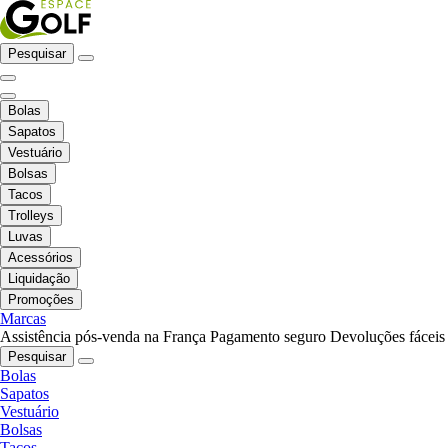
Pesquisar
Bolas
Sapatos
Vestuário
Bolsas
Tacos
Trolleys
Luvas
Acessórios
Liquidação
Promoções
Marcas
Assistência pós-venda na França
Pagamento seguro
Devoluções fáceis
Pesquisar
Bolas
Sapatos
Vestuário
Bolsas
Tacos