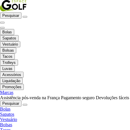
Pesquisar
Bolas
Sapatos
Vestuário
Bolsas
Tacos
Trolleys
Luvas
Acessórios
Liquidação
Promoções
Marcas
Assistência pós-venda na França
Pagamento seguro
Devoluções fáceis
Pesquisar
Bolas
Sapatos
Vestuário
Bolsas
Tacos