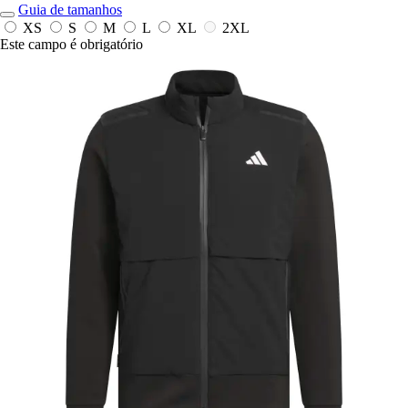
Guia de tamanhos
XS
S
M
L
XL
2XL
Este campo é obrigatório