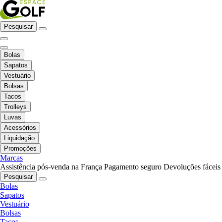
Pesquisar
Bolas
Sapatos
Vestuário
Bolsas
Tacos
Trolleys
Luvas
Acessórios
Liquidação
Promoções
Marcas
Assistência pós-venda na França
Pagamento seguro
Devoluções fáceis
Pesquisar
Bolas
Sapatos
Vestuário
Bolsas
Tacos