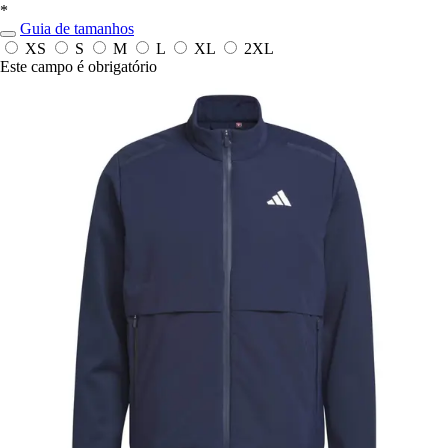
*
Guia de tamanhos
XS
S
M
L
XL
2XL
Este campo é obrigatório