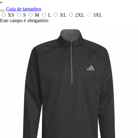
*
Guia de tamanhos
XS
S
M
L
XL
2XL
3XL
Este campo é obrigatório