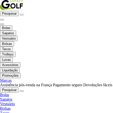
Pesquisar
Bolas
Sapatos
Vestuário
Bolsas
Tacos
Trolleys
Luvas
Acessórios
Liquidação
Promoções
Marcas
Assistência pós-venda na França
Pagamento seguro
Devoluções fáceis
Pesquisar
Bolas
Sapatos
Vestuário
Bolsas
Tacos