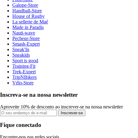
Galope-Store
Handball-Store
House of Rugby
La sellerie de Maé
Made in Paradis
Nauti-wave
Pecheur-Store
Smash-Expert
Sneak'In
Sneakids
Sport is good
Training-Fit
Trek-Expert
TripNBikers
Vélo-Store
Inscreva-se na nossa newsletter
Aproveite 10% de desconto ao inscrever-se na nossa newsletter
Inscrever-se
Fique conectado
Encontre-nos nas redes sociais