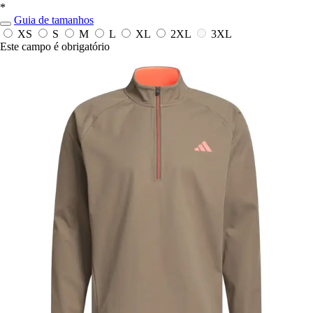
*
Guia de tamanhos
XS
S
M
L
XL
2XL
3XL
Este campo é obrigatório