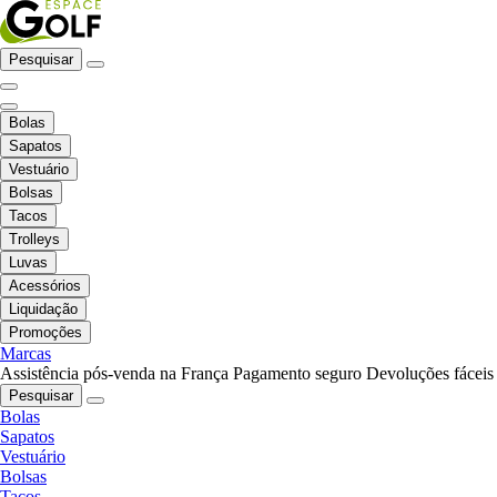
Pesquisar
Bolas
Sapatos
Vestuário
Bolsas
Tacos
Trolleys
Luvas
Acessórios
Liquidação
Promoções
Marcas
Assistência pós-venda na França
Pagamento seguro
Devoluções fáceis
Pesquisar
Bolas
Sapatos
Vestuário
Bolsas
Tacos