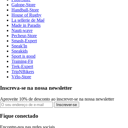
Galope-Store
Handball-Store
House of Rugby
La sellerie de Maé
Made in Paradis
Nauti-wave
Pecheur-Store
Smash-Expert
Sneak'In
Sneakids
Sport is good
Training-Fit
Trek-Expert
TripNBikers
Vélo-Store
Inscreva-se na nossa newsletter
Aproveite 10% de desconto ao inscrever-se na nossa newsletter
Inscrever-se
Fique conectado
Encontre-nos nas redes sociais