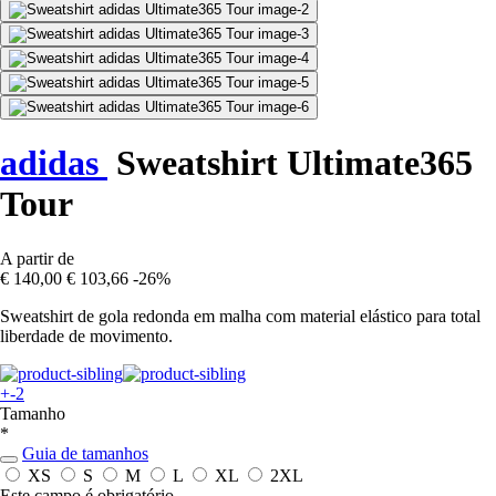
adidas
Sweatshirt Ultimate365
Tour
A partir de
€ 140,00
€ 103,66
-26%
Sweatshirt de gola redonda em malha com material elástico para total
liberdade de movimento.
+-2
Tamanho
*
Guia de tamanhos
XS
S
M
L
XL
2XL
Este campo é obrigatório