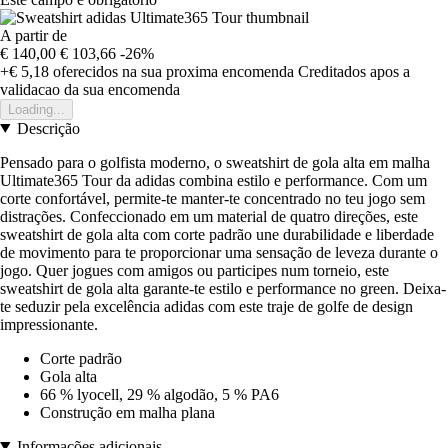
A partir de
€ 140,00
€ 103,66
-26%
+€ 5,18
oferecidos na sua proxima encomenda
Creditados apos a
validacao da sua encomenda
Loading...
Descrição
Pensado para o golfista moderno, o sweatshirt de gola alta em malha
Ultimate365 Tour da adidas combina estilo e performance. Com um
corte confortável, permite-te manter-te concentrado no teu jogo sem
distrações. Confeccionado em um material de quatro direções, este
sweatshirt de gola alta com corte padrão une durabilidade e liberdade
de movimento para te proporcionar uma sensação de leveza durante o
jogo. Quer jogues com amigos ou participes num torneio, este
sweatshirt de gola alta garante-te estilo e performance no green. Deixa-
te seduzir pela excelência adidas com este traje de golfe de design
impressionante.
Corte padrão
Gola alta
66 % lyocell, 29 % algodão, 5 % PA6
Construção em malha plana
Informações adicionais