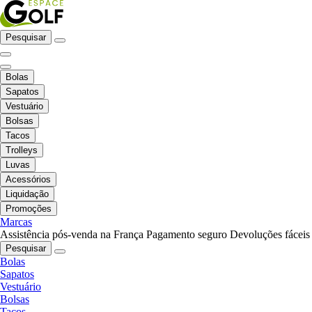
Pesquisar
Bolas
Sapatos
Vestuário
Bolsas
Tacos
Trolleys
Luvas
Acessórios
Liquidação
Promoções
Marcas
Assistência pós-venda na França
Pagamento seguro
Devoluções fáceis
Pesquisar
Bolas
Sapatos
Vestuário
Bolsas
Tacos