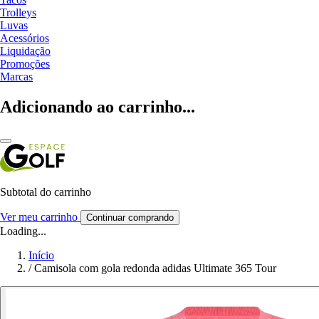
Trolleys
Luvas
Acessórios
Liquidação
Promoções
Marcas
Adicionando ao carrinho...
Subtotal do carrinho
Ver meu carrinho
Continuar comprando
Loading...
Início
/
Camisola com gola redonda adidas Ultimate 365 Tour