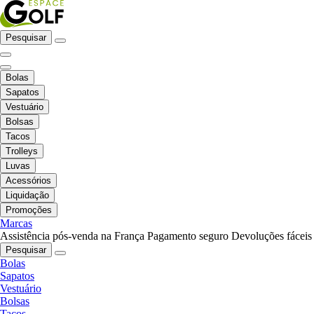
Pesquisar
Bolas
Sapatos
Vestuário
Bolsas
Tacos
Trolleys
Luvas
Acessórios
Liquidação
Promoções
Marcas
Assistência pós-venda na França
Pagamento seguro
Devoluções fáceis
Pesquisar
Bolas
Sapatos
Vestuário
Bolsas
Tacos