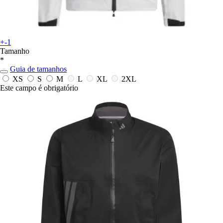
+-1
Tamanho
*
Guia de tamanhos
XS
S
M
L
XL
2XL
Este campo é obrigatório