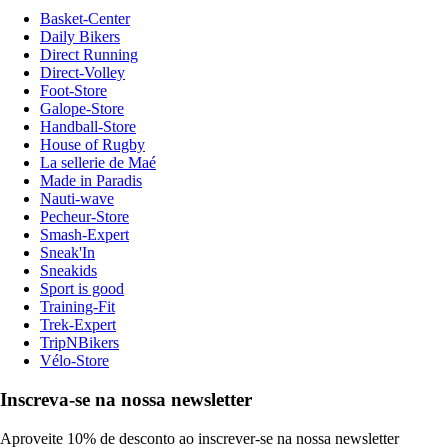
Basket-Center
Daily Bikers
Direct Running
Direct-Volley
Foot-Store
Galope-Store
Handball-Store
House of Rugby
La sellerie de Maé
Made in Paradis
Nauti-wave
Pecheur-Store
Smash-Expert
Sneak'In
Sneakids
Sport is good
Training-Fit
Trek-Expert
TripNBikers
Vélo-Store
Inscreva-se na nossa newsletter
Aproveite 10% de desconto ao inscrever-se na nossa newsletter