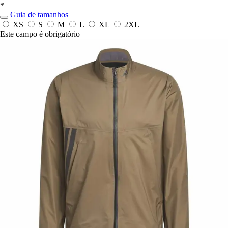
*
Guia de tamanhos
XS
S
M
L
XL
2XL
Este campo é obrigatório