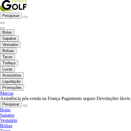
Pesquisar
Bolas
Sapatos
Vestuário
Bolsas
Tacos
Trolleys
Luvas
Acessórios
Liquidação
Promoções
Marcas
Assistência pós-venda na França
Pagamento seguro
Devoluções fáceis
Pesquisar
Bolas
Sapatos
Vestuário
Bolsas
Tacos