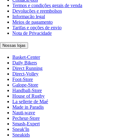
Termos e condições gerais de venda
Devoluções e reembolsos
Informação legal
Meios de pagamento
Tarifas e opções de envio
Nota de Privacidade
Nossas lojas
Basket-Center
Daily Bikers
Direct Running
Direct-Volley
Foot-Store
Galope-Store
Handball-Store
House of Rugby
La sellerie de Maé
Made in Paradis
Nauti-wave
Pecheur-Store
Smash-Expert
Sneak'In
Sneakids