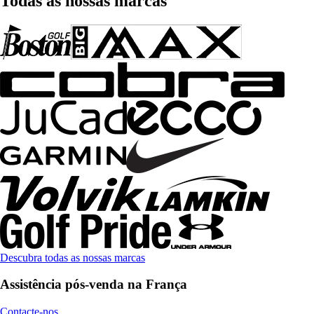
Todas as nossas marcas
Descubra todas as nossas marcas
Assistência pós-venda na França
Contacte-nos