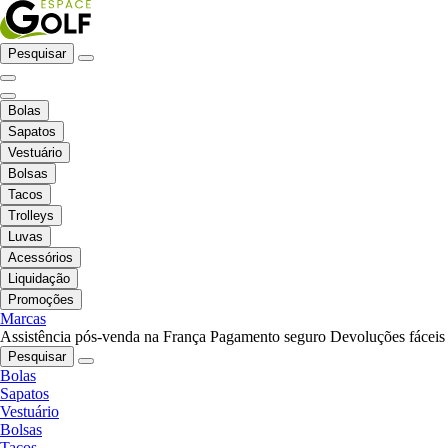
Pesquisar
Bolas
Sapatos
Vestuário
Bolsas
Tacos
Trolleys
Luvas
Acessórios
Liquidação
Promoções
Marcas
Assistência pós-venda na França
Pagamento seguro
Devoluções fáceis
Pesquisar
Bolas
Sapatos
Vestuário
Bolsas
Tacos