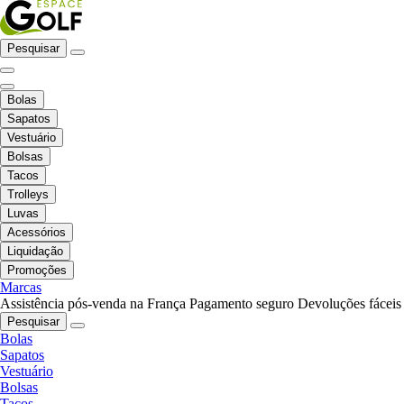
Pesquisar
Bolas
Sapatos
Vestuário
Bolsas
Tacos
Trolleys
Luvas
Acessórios
Liquidação
Promoções
Marcas
Assistência pós-venda na França
Pagamento seguro
Devoluções fáceis
Pesquisar
Bolas
Sapatos
Vestuário
Bolsas
Tacos