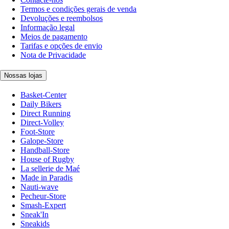
Termos e condições gerais de venda
Devoluções e reembolsos
Informação legal
Meios de pagamento
Tarifas e opções de envio
Nota de Privacidade
Nossas lojas
Basket-Center
Daily Bikers
Direct Running
Direct-Volley
Foot-Store
Galope-Store
Handball-Store
House of Rugby
La sellerie de Maé
Made in Paradis
Nauti-wave
Pecheur-Store
Smash-Expert
Sneak'In
Sneakids