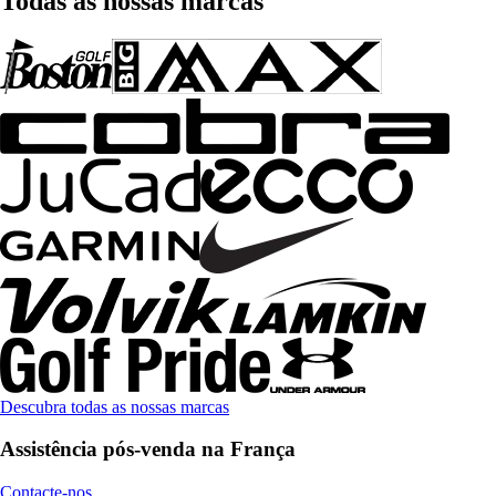
Todas as nossas marcas
Descubra todas as nossas marcas
Assistência pós-venda na França
Contacte-nos