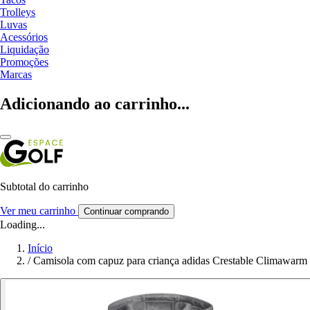
Trolleys
Luvas
Acessórios
Liquidação
Promoções
Marcas
Adicionando ao carrinho...
Subtotal do carrinho
Ver meu carrinho
Continuar comprando
Loading...
Início
/
Camisola com capuz para criança adidas Crestable Climawarm