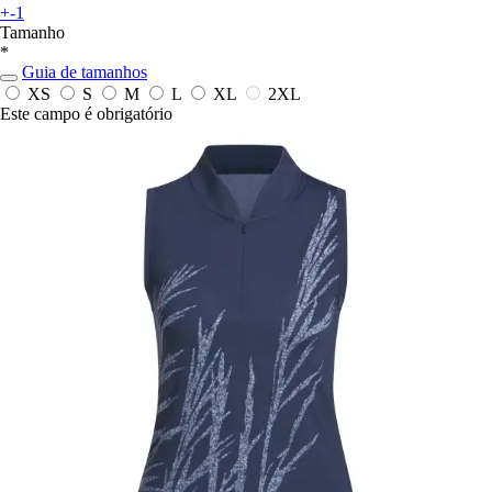
+-1
Tamanho
*
Guia de tamanhos
XS
S
M
L
XL
2XL
Este campo é obrigatório