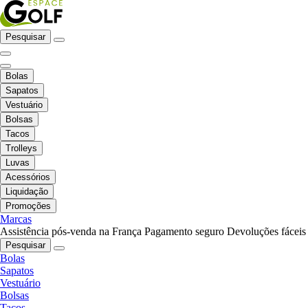
Pesquisar
Bolas
Sapatos
Vestuário
Bolsas
Tacos
Trolleys
Luvas
Acessórios
Liquidação
Promoções
Marcas
Assistência pós-venda na França
Pagamento seguro
Devoluções fáceis
Pesquisar
Bolas
Sapatos
Vestuário
Bolsas
Tacos