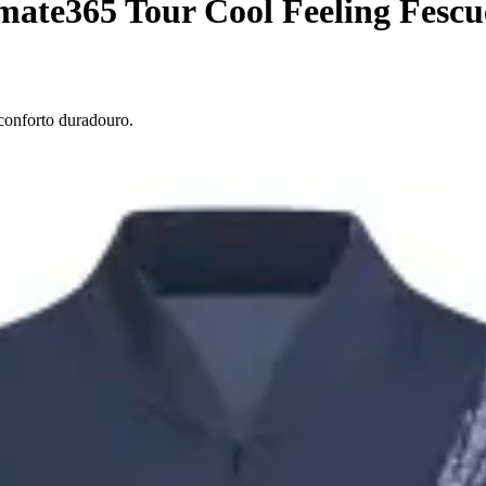
mate365 Tour Cool Feeling Fescu
conforto duradouro.