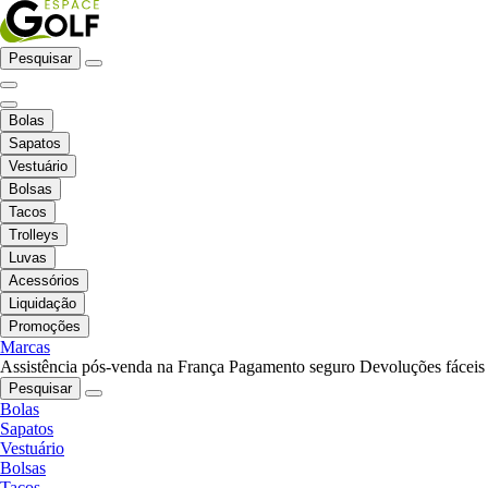
Pesquisar
Bolas
Sapatos
Vestuário
Bolsas
Tacos
Trolleys
Luvas
Acessórios
Liquidação
Promoções
Marcas
Assistência pós-venda na França
Pagamento seguro
Devoluções fáceis
Pesquisar
Bolas
Sapatos
Vestuário
Bolsas
Tacos